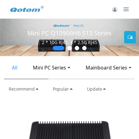
Mini PC Q30900SE S13 Series
2 * 10G SFP+, 6 * 2.5G RJ45
All
Mini PC Series
Mainboard Series
Recommend
Popular
Update